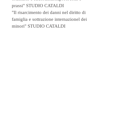
prassi" STUDIO CATALDI
"Il risarcimento dei danni nel diritto di
famiglia e sottrazione internazionel dei
minori" STUDIO CATALDI
"L'avvocato e la tutela della famiglia"
STUDIO CATALDI
"Il nuovo tribunale della famiglia"
FORMAZIONE ORDINE AVVOCATI
DI BARI
​"La Riforma Cartabia in tema di Diritto
di Persone, Minorenni e Famiglie"
"La Riforma Cartabia nel diritto di
famiglia, delle persone e dei
minorenni. Quale futuro?
​"Corso di Alta Formazione Operatori
di Ascolto di Sportello Antiviolenza II
Edizione" -S
IWW WEBINAR FAMILIENRECHT
N.1 - IWW INSTITUT Würzburg
IWW WEBINAR FAMILIENRECHT